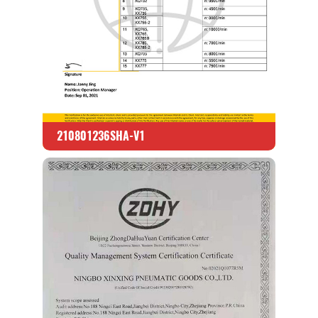
210801236SHA-V1