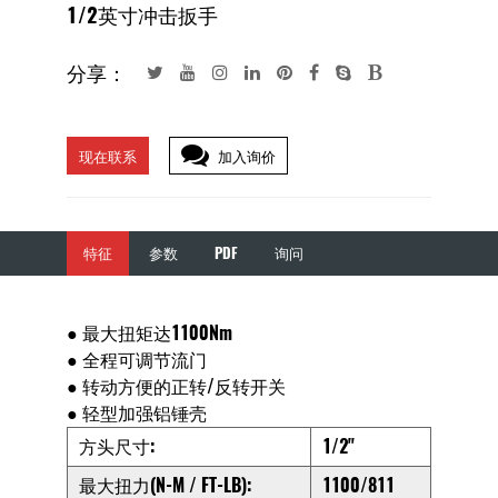
1/2英寸冲击扳手
分享：
现在联系
加入询价
特征
参数
PDF
询问
● 最大扭矩达1100Nm
● 全程可调节流门
● 转动方便的正转/反转开关
● 轻型加强铝锤壳
方头尺寸:
1/2"
最大扭力(N-M / FT-LB):
1100/811