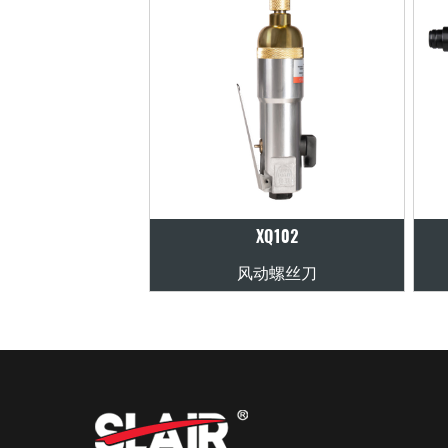
XQ102
刀
风动螺丝刀