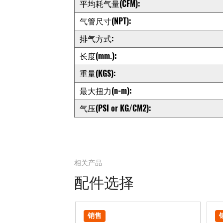
平均耗气量(CFM):
气管尺寸(NPT):
排气方式:
长度(mm.):
重量(KGS):
最大扭力(n-m):
气压(PSI or KG/CM2):
相关产品
配件选择
销售
销售