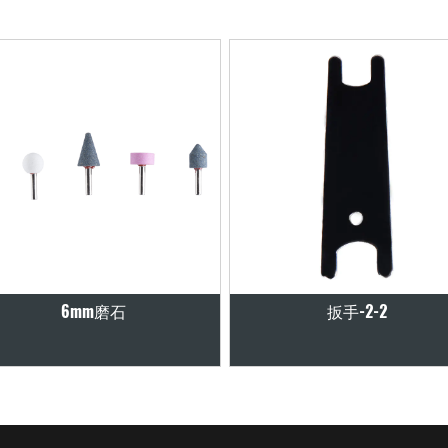
6mm磨石
扳手-2-2