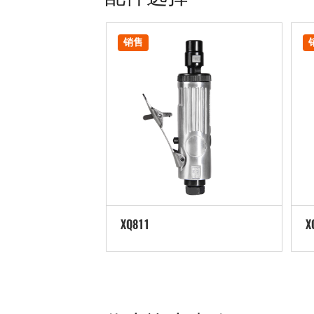
销售
XQ811
X