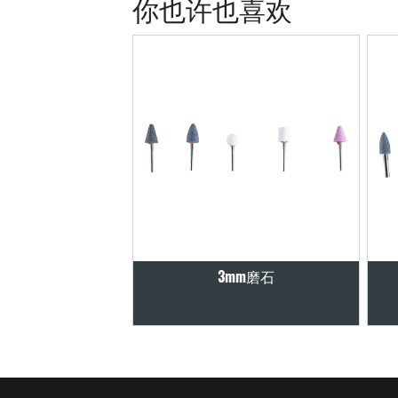
你也许也喜欢
手-11
3mm磨石