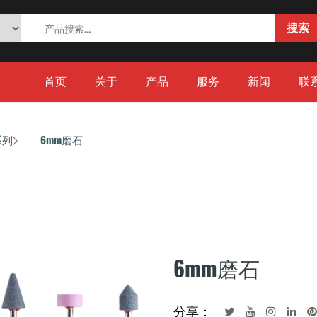
首页
关于
产品
服务
新闻
联
系列
6mm磨石
/
6mm磨石
分享：